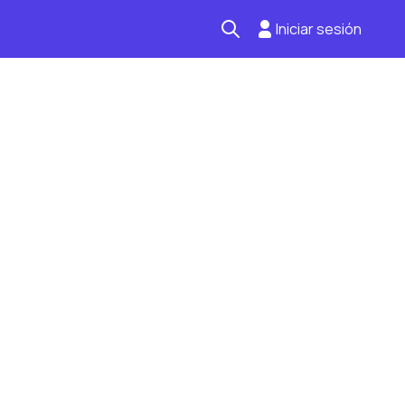
Iniciar sesión
Seguro automotriz
Mantención kilometraje
Revisión técnica