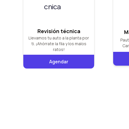
Revisión técnica
M
Llevamos tu auto a la planta por
Paut
ti. ¡Ahórrate la fila y los malos
Car
ratos!
Agendar