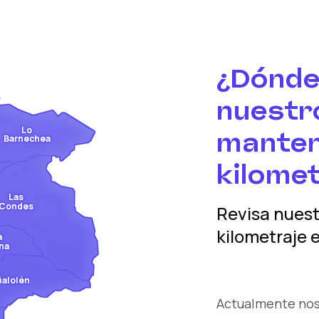
¿Dónde
nuestro
Lo
manten
Barnechea
kilomet
Las
Condes
Revisa nues
kilometraje
e
a
na
ñalolén
Actualmente no