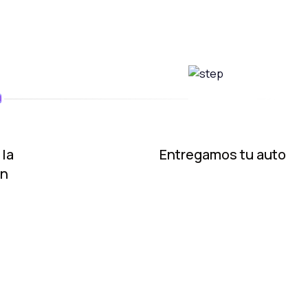
 la
Entregamos tu auto
ón