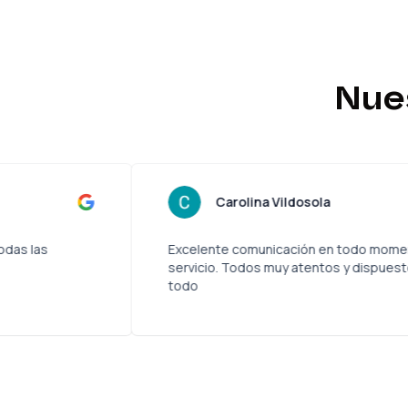
Nue
roncoso
Carolina Vild
gable y claro en todas las
Excelente comunicaci
dicen los lolos
servicio. Todos muy a
todo