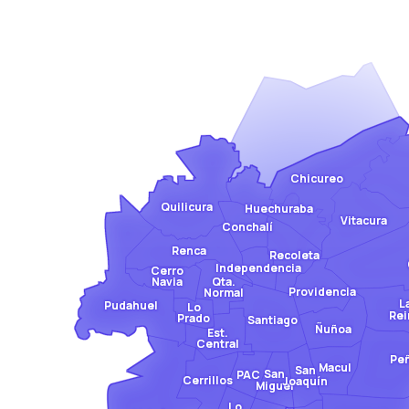
Chicureo
Quilicura
Huechuraba
Vitacura
Conchalí
Renca
Recoleta
Independencia
Cerro
Qta.
Navia
Providencia
Normal
L
Pudahuel
Lo
Rei
Prado
Santiago
Ñuñoa
Est.
Central
Pe
Macul
San
San
PAC
Cerrillos
Joaquín
Miguel
Lo