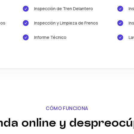
Inspección de Tren Delantero
In
ios
Inspección y Limpieza de Frenos
In
Informe Técnico
La
CÓMO FUNCIONA
da online y despreoc