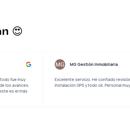
n 😍
és
MG Gestión I
 revisión técnica y todo fue muy
Excelente servicio. He
pre fui informado de los avances.
instalación GPS y tod
icios similares y este es el más