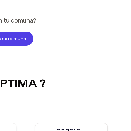
n tu comuna?
n mi comuna
OPTIMA
?