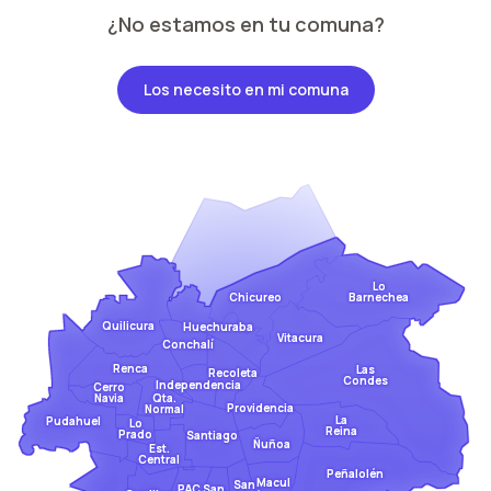
¿No estamos en tu comuna?
Los necesito en mi comuna
Lo
Barnechea
Chicureo
Quilicura
Huechuraba
Vitacura
Conchalí
Renca
Las
Recoleta
Condes
Independencia
Cerro
Qta.
Navia
Providencia
Normal
La
Pudahuel
Lo
Reina
Prado
Santiago
Ñuñoa
Est.
Central
Peñalolén
Macul
San
San
PAC