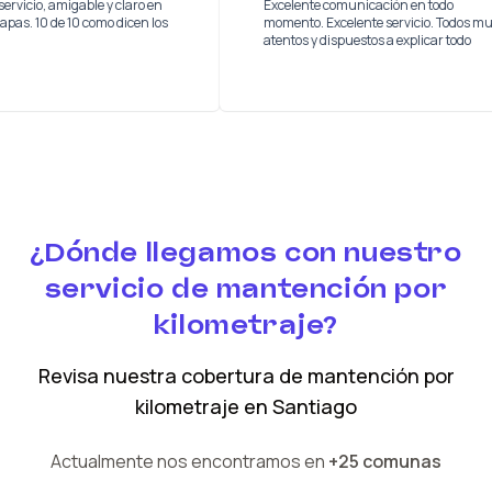
 buen servicio, amigable y claro en
Excelente comunicación en to
as las etapas. 10 de 10 como dicen los
momento. Excelente servicio. 
os
atentos y dispuestos a explicar
¿Dónde llegamos con nuestro
servicio de mantención por
kilometraje?
Revisa nuestra cobertura
de mantención por
kilometraje
en
Santiago
Actualmente nos encontramos en
+25 comunas