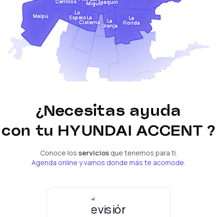
Cerrillos
Joaquín
Miguel
Lo
Maipú
Espejo
La
La
La
Cisterna
Florida
Granja
¿Necesitas ayuda
con tu
HYUNDAI ACCENT
?
Conoce los
servicios
que tenemos para ti.
Agenda online y vamos donde más te acomode.