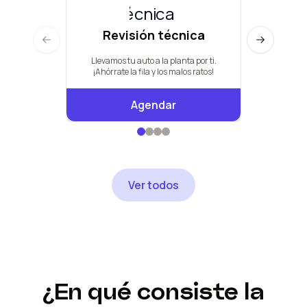
Revisión técnica
Man
Previous slide
Next slide
Llevamos tu auto a la planta por ti.
Pauta de +
¡Ahórrate la fila y los malos ratos!
Agendar
Ver todos
¿En qué consiste la