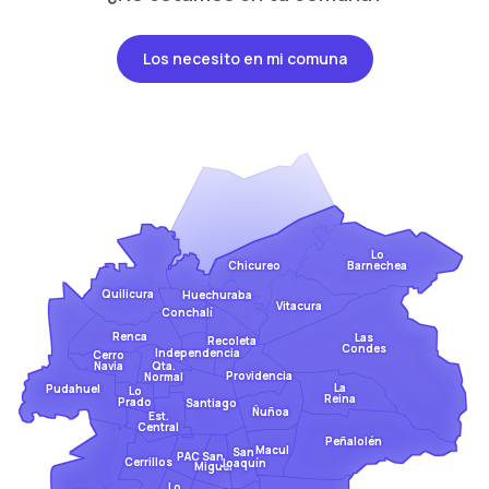
Los necesito en mi comuna
Lo
Barnechea
Chicureo
Quilicura
Huechuraba
Vitacura
Conchalí
Renca
Las
Recoleta
Condes
Independencia
Cerro
Qta.
Navia
Providencia
Normal
La
Pudahuel
Lo
Reina
Prado
Santiago
Ñuñoa
Est.
Central
Peñalolén
Macul
San
San
PAC
Cerrillos
Joaquín
Miguel
Lo