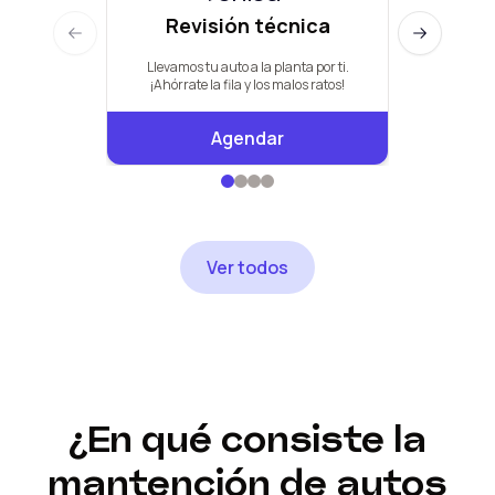
Revisión técnica
Man
Previous slide
Next slide
Llevamos tu auto a la planta por ti.
Pauta de +
¡Ahórrate la fila y los malos ratos!
Agendar
Ver todos
¿En qué consiste la
mantención de autos