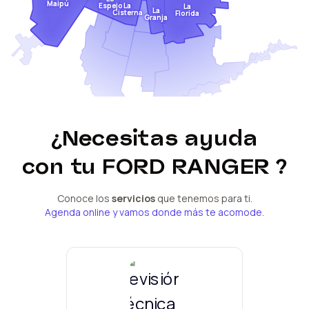
Maipú
Espejo
La
La
La
Cisterna
Florida
Granja
¿Necesitas ayuda
con tu
FORD RANGER
?
Conoce los
servicios
que tenemos para ti.
Agenda online y vamos donde más te acomode.