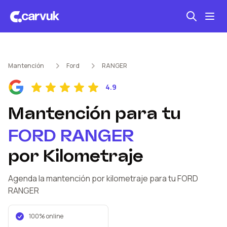
Seguro automotriz
Mantención
Ford
RANGER
Mantención kilometraje
4.9
Revisión técnica
Mantención
para tu
FORD
RANGER
por Kilometraje
Agenda la mantención por kilometraje
para tu FORD
RANGER
100% online