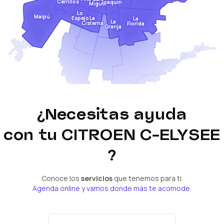
Cerrillos
Joaquín
Miguel
Lo
Maipú
Espejo
La
La
La
Cisterna
Florida
Granja
¿Necesitas ayuda
con tu
CITROEN C-ELYSEE
?
Conoce los
servicios
que tenemos para ti.
Agenda online y vamos donde más te acomode.