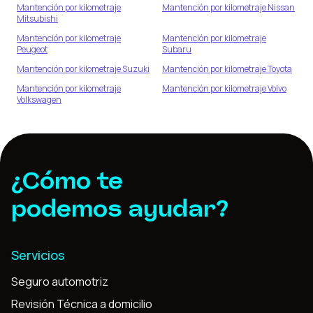
Mantención por kilometraje
Mantención por kilometraje
Nissan
Mitsubishi
Mantención por kilometraje
Mantención por kilometraje
Peugeot
Subaru
Mantención por kilometraje
Suzuki
Mantención por kilometraje
Toyota
Mantención por kilometraje
Mantención por kilometraje
Volvo
Volkswagen
¿Cómo te
podemos ayudar?
Servicios
Seguro automotriz
Revisión Técnica a domicilio