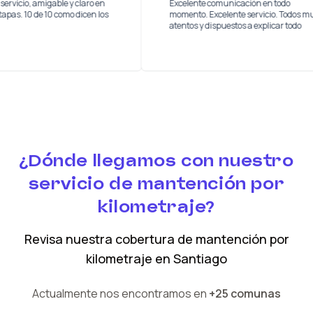
y buen servicio, amigable y claro en
Excelente comunicación en t
das las etapas. 10 de 10 como dicen los
momento. Excelente servicio.
los
atentos y dispuestos a explica
¿Dónde llegamos con nuestro
servicio de mantención por
kilometraje?
Revisa nuestra cobertura
de mantención por
kilometraje
en
Santiago
Actualmente nos encontramos en
+25 comunas