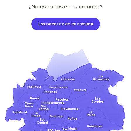
¿No estamos en tu comuna?
Los necesito en mi comuna
Lo
Barnechea
Chicureo
Quilicura
Huechuraba
Vitacura
Conchalí
Renca
Las
Recoleta
Condes
Independencia
Cerro
Qta.
Navia
Providencia
Normal
La
Pudahuel
Lo
Reina
Prado
Santiago
Ñuñoa
Est.
Central
Peñalolén
Macul
San
San
PAC