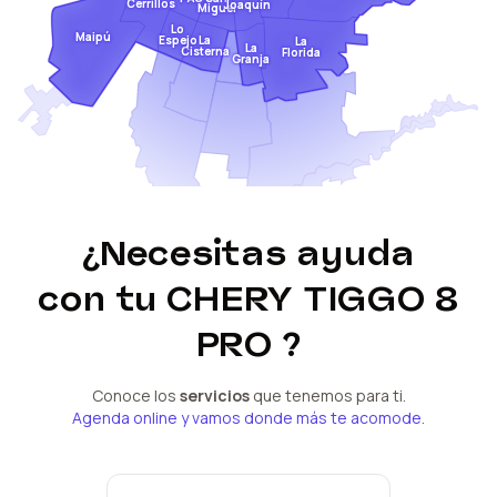
Cerrillos
Joaquín
Miguel
Lo
Maipú
Espejo
La
La
La
Cisterna
Florida
Granja
¿Necesitas ayuda
con tu
CHERY TIGGO 8
PRO
?
Conoce los
servicios
que tenemos para ti.
Agenda online y vamos donde más te acomode.