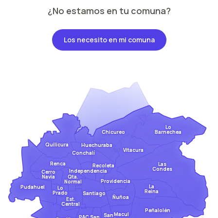
¿No estamos en tu comuna?
Los necesito en mi comuna
Lo
Barnechea
Chicureo
Quilicura
Huechuraba
Vitacura
Conchalí
Renca
Las
Recoleta
Condes
Independencia
Cerro
Qta.
Navia
Providencia
Normal
La
Pudahuel
Lo
Reina
Prado
Santiago
Ñuñoa
Est.
Central
Peñalolén
Macul
San
San
PAC