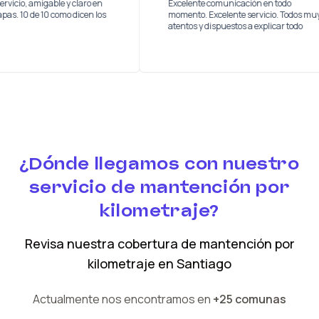
 buen servicio, amigable y claro en
Excelente comunicación en tod
s las etapas. 10 de 10 como dicen los
momento. Excelente servicio. 
s
atentos y dispuestos a explicar 
¿Dónde llegamos con nuestro
servicio de mantención por
kilometraje?
Revisa nuestra cobertura
de mantención por
kilometraje
en
Santiago
Actualmente nos encontramos en
+25 comunas