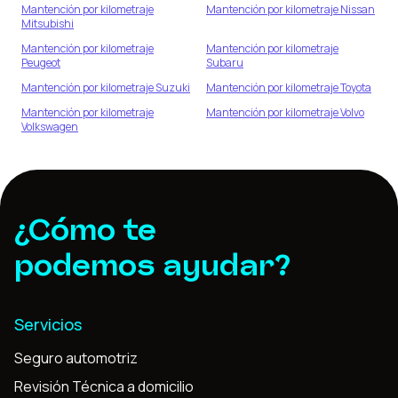
Mantención por kilometraje
Mantención por kilometraje
Nissan
Mitsubishi
Mantención por kilometraje
Mantención por kilometraje
Peugeot
Subaru
Mantención por kilometraje
Suzuki
Mantención por kilometraje
Toyota
Mantención por kilometraje
Mantención por kilometraje
Volvo
Volkswagen
¿Cómo te
podemos ayudar?
Servicios
Seguro automotriz
Revisión Técnica a domicilio