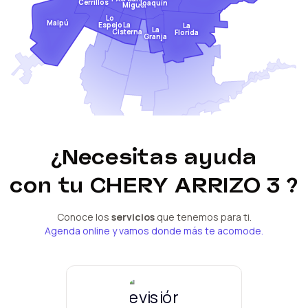
Cerrillos
Joaquín
Miguel
Lo
Maipú
Espejo
La
La
La
Cisterna
Florida
Granja
¿Necesitas ayuda
con tu
CHERY ARRIZO 3
?
Conoce los
servicios
que tenemos para ti.
Agenda online y vamos donde más te acomode.