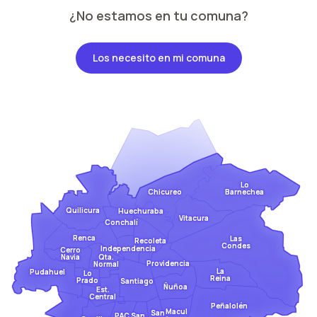
¿No estamos en tu comuna?
Los necesito en mi comuna
Lo
Barnechea
Chicureo
Quilicura
Huechuraba
Vitacura
Conchalí
Renca
Las
Recoleta
Condes
Independencia
Cerro
Qta.
Navia
Providencia
Normal
La
Pudahuel
Lo
Reina
Prado
Santiago
Ñuñoa
Est.
Central
Peñalolén
Macul
San
San
PAC