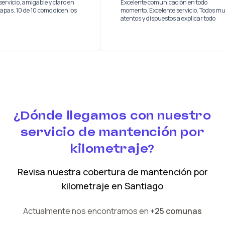
 buen servicio, amigable y claro en
Excelente comunicación en to
as las etapas. 10 de 10 como dicen los
momento. Excelente servicio. 
os
atentos y dispuestos a explicar
¿Dónde llegamos con nuestro
servicio de mantención por
kilometraje?
Revisa nuestra cobertura
de mantención por
kilometraje
en
Santiago
Actualmente nos encontramos en
+25 comunas