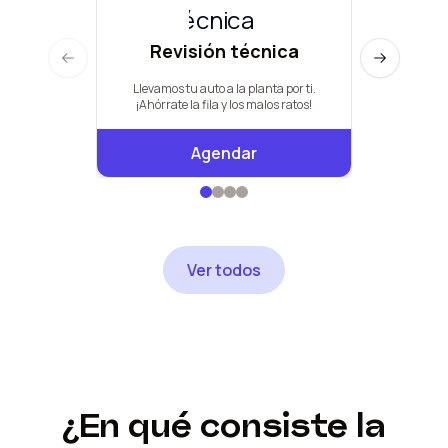
Revisión técnica
Man
Previous slide
Next slide
Llevamos tu auto a la planta por ti.
Pauta de +
¡Ahórrate la fila y los malos ratos!
Agendar
Ver todos
¿En qué consiste la