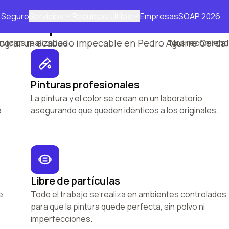
Seguro
Servicios
Recursos Útiles
Empresas
SOAP 2026
hecho para durar
50.000
95
%
lograr un acabado impecable en Pedro Aguirre Cerda.
rvicios realizados
Nos recomiend
Pinturas profesionales
La pintura y el color se crean en un laboratorio,
a
asegurando que queden idénticos a los originales.
Libre de partículas
e
Todo el trabajo se realiza en ambientes controlados
para que la pintura quede perfecta, sin polvo ni
imperfecciones.