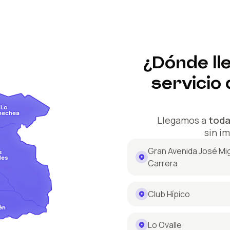
¿Dónde ll
servicio
Lo
nechea
Llegamos a
toda
sin i
Gran Avenida José Mi
s
des
Carrera
Club Hípico
én
Lo Ovalle