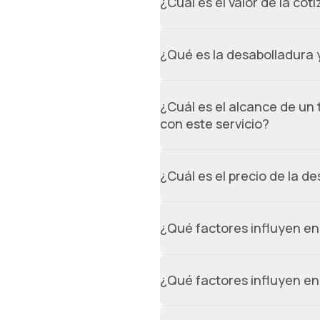
¿Cuál es el valor de la cot
En la mayoría de los casos, a 
imágenes no son suficientes, es
¿Qué es la desabolladura 
inspección tiene un costo de $
Es un proceso en el cual se rep
protegiéndolo de la corrosión 
¿Cuál es el alcance de un 
con este servicio?
Con este tipo de trabajo se p
estacionamiento, raspones, en
¿Cuál es el precio de la d
recomendable es reemplazar l
El valor de la desabolladura y 
¿Qué factores influyen en e
El valor depende de la cantida
¿Qué factores influyen en
Los factores principales, al ig