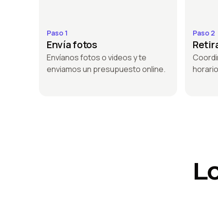
Paso 1
Paso 2
Envía fotos
Retir
Envíanos fotos o videos y te
Coordin
enviamos un presupuesto online.
horari
L