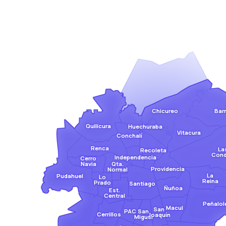
Bar
Chicureo
Quilicura
Huechuraba
Vitacura
Conchalí
Renca
La
Recoleta
Con
Independencia
Cerro
Qta.
Navia
Providencia
Normal
La
Pudahuel
Lo
Reina
Prado
Santiago
Ñuñoa
Est.
Central
Peñalol
Macul
San
San
PAC
Cerrillos
Joaquín
Miguel