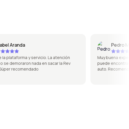
el Aranda
Pedro Mique
plataforma y servicio. La atención
Muy buena experienci
se demoraron nada en sacar la Rev
puede encontrar de 
per recomendado
auto. Recomendad