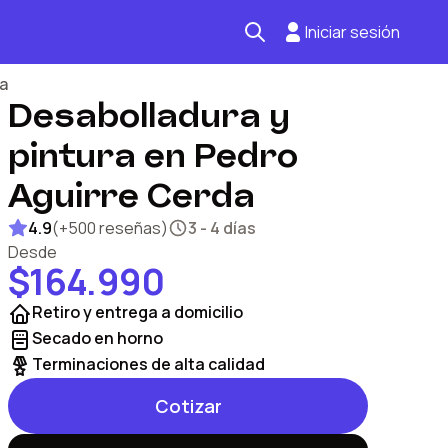
Iniciar sesión
a
Desabolladura y
Seguro automotriz
pintura en Pedro
Mantención kilometraje
Aguirre Cerda
Revisión técnica
4.9
(
+500 reseñas
)
3 - 4 días
Desde
$164.990
Retiro y entrega a domicilio
Secado en horno
Terminaciones de alta calidad
Cotizar