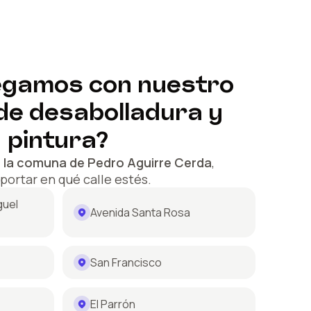
egamos con nuestro
 de desabolladura y
pintura?
 la comuna de
Pedro Aguirre Cerda
,
mportar en qué calle estés.
guel
Avenida Santa Rosa
San Francisco
El Parrón