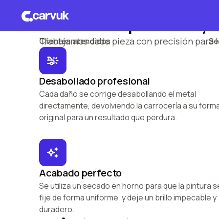
Resultado premium, 
+
25.000
+
Trabajamos cada pieza con precisión para 
Clientes atendidos
Se
10% OFF
con seguro Carvuk
Desabollado profesional
Cada daño se corrige desabollando el metal
directamente, devolviendo la carrocería a su form
original para un resultado que perdura.
Acabado perfecto
Se utiliza un secado en horno para que la pintura s
fije de forma uniforme, y deje un brillo impecable y
duradero.