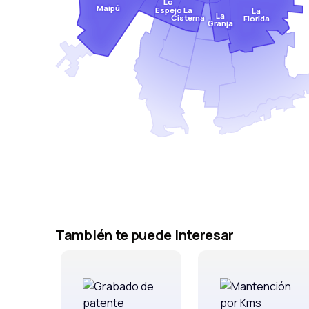
Lo
Maipú
Espejo
La
La
La
Cisterna
Florida
Granja
También te puede interesar