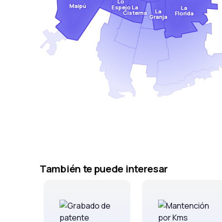
Lo
Maipú
Espejo
La
La
La
Cisterna
Florida
Granja
También te puede interesar