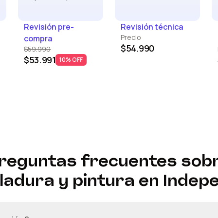
Revisión pre-
Revisión técnica
Precio
compra
$54.990
$59.990
$53.991
10% OFF
reguntas frecuentes sob
ladura y pintura en
Indep