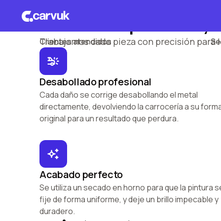
Resultado premium, 
+
25.000
+
Trabajamos cada pieza con precisión para 
Clientes atendidos
Se
10% OFF
con seguro Carvuk
Desabollado profesional
Cada daño se corrige desabollando el metal
directamente, devolviendo la carrocería a su form
original para un resultado que perdura.
Acabado perfecto
Se utiliza un secado en horno para que la pintura s
fije de forma uniforme, y deje un brillo impecable y
duradero.