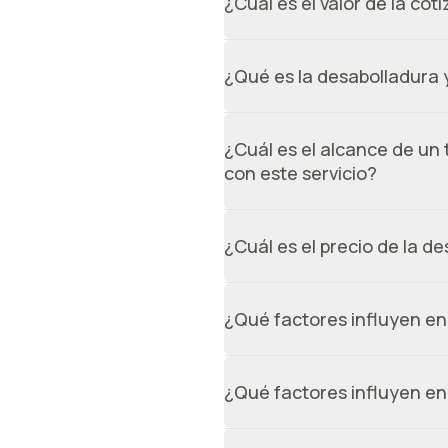
¿Cuál es el valor de la cot
En la mayoría de los casos, a 
imágenes no son suficientes, es
¿Qué es la desabolladura 
inspección tiene un costo de $
Es un proceso en el cual se rep
protegiéndolo de la corrosión 
¿Cuál es el alcance de un 
con este servicio?
Con este tipo de trabajo se p
estacionamiento, raspones, en
¿Cuál es el precio de la d
recomendable es reemplazar l
El valor de la desabolladura y 
¿Qué factores influyen en e
El valor depende de la cantida
¿Qué factores influyen en
Los factores principales, al ig