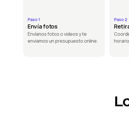
Paso 1
Paso 2
Envía fotos
Retir
Envíanos fotos o videos y te
Coordin
enviamos un presupuesto online.
horari
L