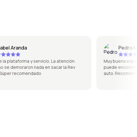
l Aranda
Pedro Mique
plataforma y servicio. La atención
Muy buena experienci
se demoraron nada en sacar la Rev
puede encontrar de t
per recomendado
auto. Recomendad