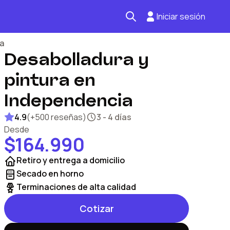
Iniciar sesión
a
Desabolladura y
Seguro automotriz
pintura en
Mantención kilometraje
Independencia
Revisión técnica
4.9
(
+500 reseñas
)
3 - 4 días
Desde
$164.990
Retiro y entrega a domicilio
Secado en horno
Terminaciones de alta calidad
Cotizar