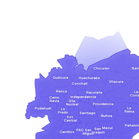
Bar
Chicureo
Quilicura
Huechuraba
Vitacura
Conchalí
Renca
La
Recoleta
Con
Independencia
Cerro
Qta.
Navia
Providencia
Normal
La
Pudahuel
Lo
Reina
Prado
Santiago
Ñuñoa
Est.
Central
Peñalol
Macul
San
San
PAC
Cerrillos
Joaquín
Miguel