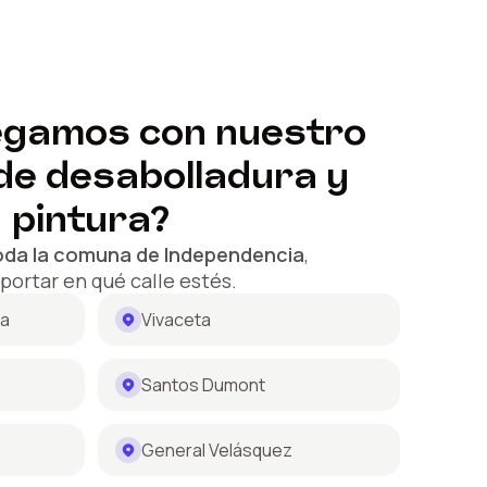
egamos con nuestro
 de desabolladura y
pintura?
oda la comuna de
Independencia
,
mportar en qué calle estés.
ia
Vivaceta
Santos Dumont
General Velásquez