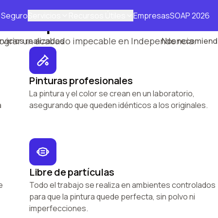
Seguro
Servicios
Recursos Útiles
Empresas
SOAP 2026
hecho para durar
50.000
95
%
lograr un acabado impecable en Independencia.
rvicios realizados
Nos recomiend
Pinturas profesionales
La pintura y el color se crean en un laboratorio,
a
asegurando que queden idénticos a los originales.
Libre de partículas
e
Todo el trabajo se realiza en ambientes controlados
para que la pintura quede perfecta, sin polvo ni
imperfecciones.