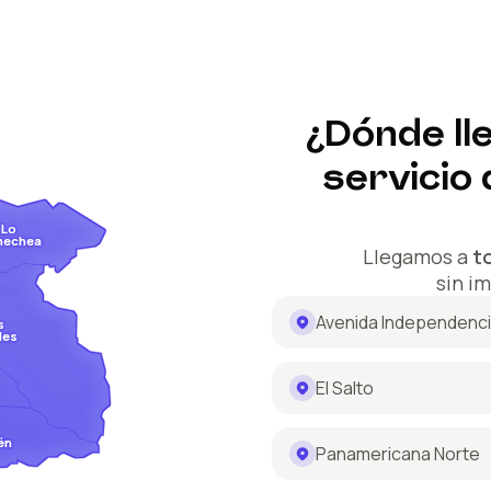
¿Dónde ll
servicio
Lo
nechea
Llegamos a
t
sin i
Avenida Independenc
s
des
El Salto
én
Panamericana Norte