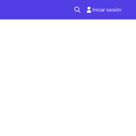
Iniciar sesión
Seguro automotriz
Mantención kilometraje
Revisión técnica