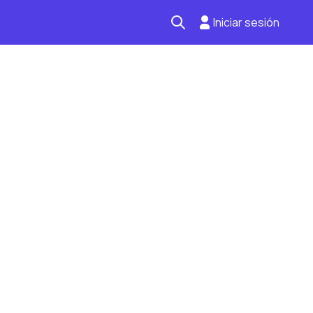
Iniciar sesión
Seguro automotriz
Mantención kilometraje
Revisión técnica