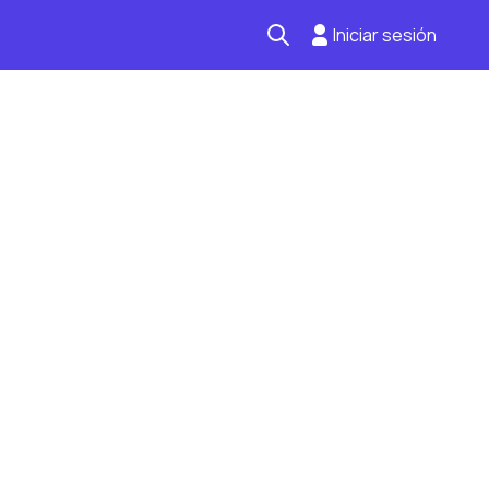
Iniciar sesión
Seguro automotriz
Mantención kilometraje
Revisión técnica