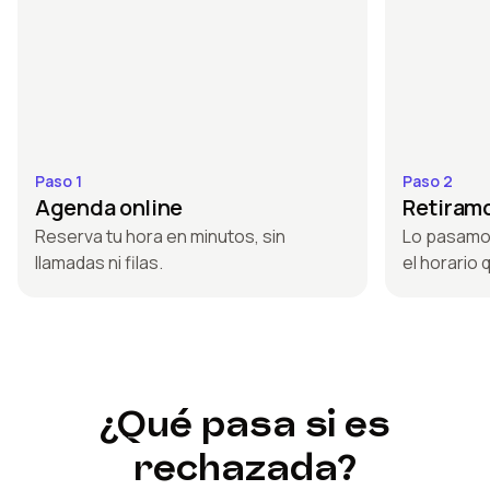
Paso 1
Paso 2
Agenda online
Retiramo
Reserva tu hora en minutos, sin
Lo pasamos
llamadas ni filas.
el horario q
¿Qué pasa si es
rechazada?