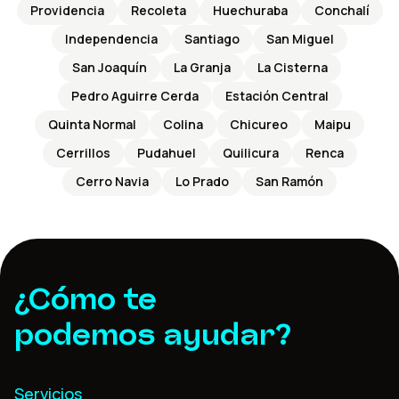
Providencia
Recoleta
Huechuraba
Conchalí
Independencia
Santiago
San Miguel
San Joaquín
La Granja
La Cisterna
Pedro Aguirre Cerda
Estación Central
Quinta Normal
Colina
Chicureo
Maipu
Cerrillos
Pudahuel
Quilicura
Renca
Cerro Navia
Lo Prado
San Ramón
¿Cómo te
podemos ayudar?
Servicios