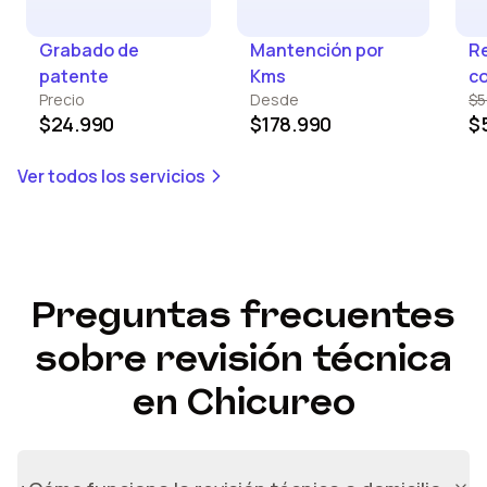
Grabado de
Mantención por
Re
patente
Kms
c
Precio
Desde
$5
$24.990
$178.990
$
Ver todos los servicios
Preguntas frecuentes
sobre
revisión técnica
en
Chicureo