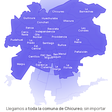
Lo
Barnechea
Chicureo
Quilicura
Huechuraba
Vitacura
Conchalí
Renca
Las
Recoleta
Condes
Independencia
Cerro
Qta.
Navia
Providencia
Normal
La
Pudahuel
Lo
Reina
Prado
Santiago
Ñuñoa
Est.
Central
Peñalolén
Macul
San
San
PAC
Cerrillos
Joaquín
Miguel
Lo
Maipú
Espejo
La
La
La
Cisterna
Florida
Granja
Llegamos a
toda la comuna de
Chicureo
,
sin importar