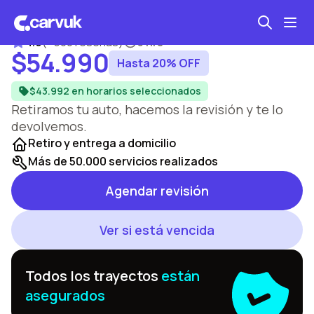
Chicureo
4.9
(
+500 reseñas
)
3 hrs
$54.990
Hasta 20% OFF
Seguro automotriz
$43.992 en horarios seleccionados
Mantención kilometraje
Retiramos tu auto, hacemos la revisión y te lo
devolvemos.
Revisión técnica
Retiro y entrega a domicilio
Más de 50.000 servicios realizados
Agendar revisión
Ver si está vencida
Todos los trayectos
están
asegurados