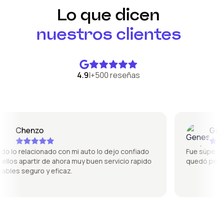
Lo que dicen
nuestros clientes
4.9
|
+500 reseñas
Chenzo
Gene
 lo relacionado con mi auto lo dejo confiado
Fue súper bu
llos apartir de ahora muy buen servicio rapido
quedó perfe
les seguro y eficaz.