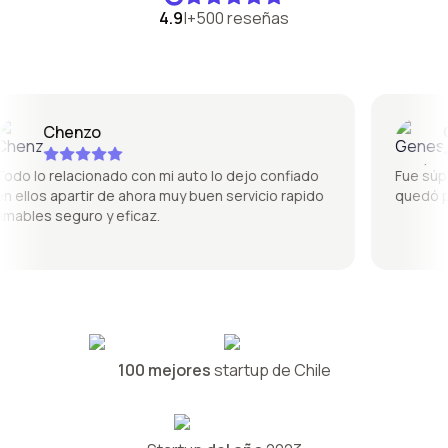
4.9
|
+500 reseñas
Chenzo
Gen
 lo relacionado con mi auto lo dejo confiado
Fue súper b
llos apartir de ahora muy buen servicio rapido
quedó perf
bles seguro y eficaz.
100 mejores
startup de Chile