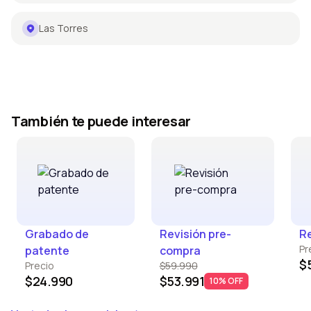
Las Torres
También te puede interesar
Grabado de
Revisión pre-
Re
Pr
patente
compra
$
Precio
$59.990
$24.990
$53.991
10% OFF