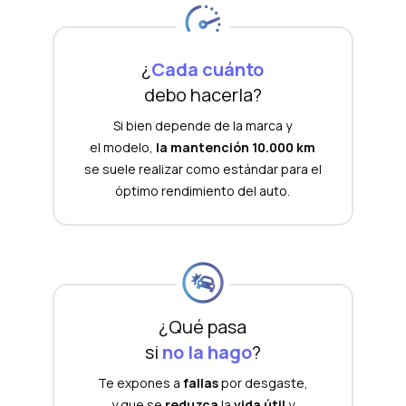
¿
Cada cuánto
debo hacerla?
Si bien depende de la marca y
el modelo,
la mantención 10.000 km
se suele realizar como estándar para el
óptimo rendimiento del auto.
¿Qué pasa
si
no la hago
?
Te expones a
fallas
por desgaste,
y que se
reduzca
la
vida útil
y