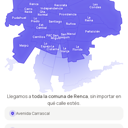
Renca
Las
Recoleta
Condes
Independencia
Cerro
Qta.
Navia
Providencia
Normal
La
Pudahuel
Lo
Reina
Prado
Santiago
Ñuñoa
Est.
Central
Peñalolén
Macul
San
San
PAC
Cerrillos
Joaquín
Miguel
Lo
Maipú
Espejo
La
La
La
Cisterna
Florida
Granja
Llegamos a
toda la comuna de
Renca
,
sin importar en
qué calle estés.
Avenida Carrascal