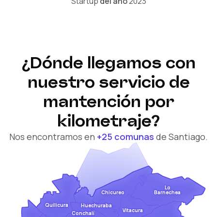
Startup
del año
2023
¿Dónde llegamos con
nuestro servicio de
mantención por
kilometraje?
Nos encontramos en
+25 comunas
de Santiago.
Lo
Barnechea
Chicureo
Quilicura
Huechuraba
Vitacura
Conchalí