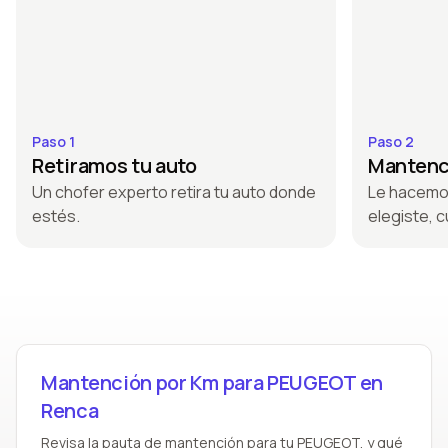
Paso 1
Paso 2
Retiramos tu auto
Mantenci
Un chofer experto retira tu auto donde
Le hacemo
estés.
elegiste, c
Mantención por Km para PEUGEOT en
Renca
Revisa la pauta de mantención para tu PEUGEOT, y qué