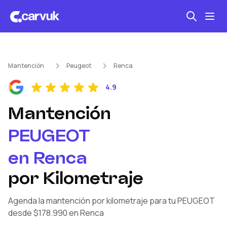
Seguro automotriz
Mantención
Peugeot
Renca
Mantención kilometraje
4.9
Revisión técnica
Mantención
PEUGEOT
en
Renca
por Kilometraje
Agenda la mantención por kilometraje
para tu PEUGEOT
desde $178.990
en Renca