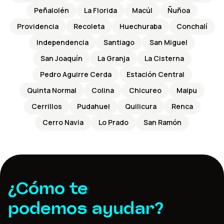
Peñalolén
La Florida
Macúl
Ñuñoa
Providencia
Recoleta
Huechuraba
Conchalí
Independencia
Santiago
San Miguel
San Joaquín
La Granja
La Cisterna
Pedro Aguirre Cerda
Estación Central
Quinta Normal
Colina
Chicureo
Maipu
Cerrillos
Pudahuel
Quilicura
Renca
Cerro Navia
Lo Prado
San Ramón
¿Cómo te
podemos ayudar?