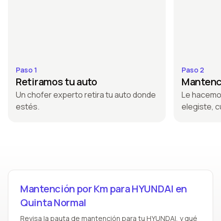
Paso 1
Paso 2
Retiramos tu auto
Mantenci
Un chofer experto retira tu auto donde
Le hacemo
estés.
elegiste, c
Mantención por Km para HYUNDAI en
Quinta Normal
Revisa la pauta de mantención para tu HYUNDAI, y qué