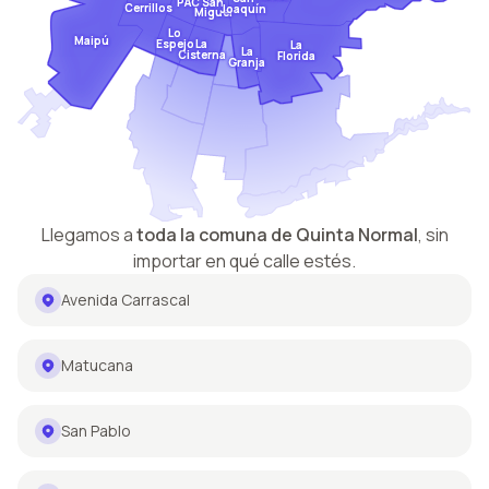
San
PAC
Cerrillos
Joaquín
Miguel
Lo
Maipú
Espejo
La
La
La
Cisterna
Florida
Granja
Llegamos a
toda la comuna de
Quinta Normal
,
sin
importar en qué calle estés.
Avenida Carrascal
Matucana
San Pablo