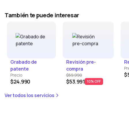
También te puede interesar
Grabado de
Revisión pre-
Re
Pr
patente
compra
$
Precio
$59.990
$24.990
$53.991
10% OFF
Ver todos los servicios