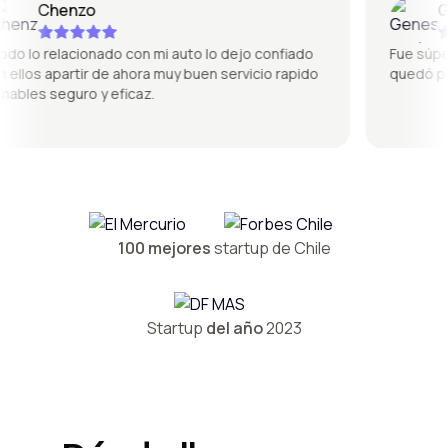
Chenzo
Gene
lo relacionado con mi auto lo dejo confiado
Fue súper bu
los apartir de ahora muy buen servicio rapido
quedó perfe
es seguro y eficaz.
100 mejores
startup de Chile
Startup
del año
2023