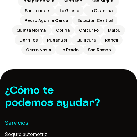
Independencia
Santiago
San Miguel
San Joaquín
La Granja
La Cisterna
Pedro Aguirre Cerda
Estación Central
Quinta Normal
Colina
Chicureo
Maipu
Cerrillos
Pudahuel
Quilicura
Renca
Cerro Navia
Lo Prado
San Ramón
¿Cómo te
podemos ayudar?
Servicios
Seguro automotriz