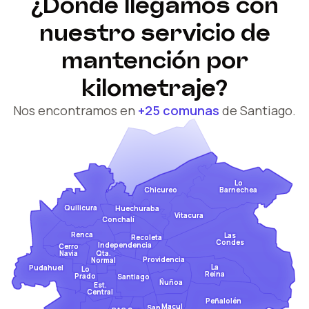
¿Dónde llegamos con
nuestro servicio de
mantención por
kilometraje?
Nos encontramos en
+25 comunas
de Santiago.
Lo
Barnechea
Chicureo
Quilicura
Huechuraba
Vitacura
Conchalí
Renca
Las
Recoleta
Condes
Independencia
Cerro
Qta.
Navia
Providencia
Normal
La
Pudahuel
Lo
Reina
Prado
Santiago
Ñuñoa
Est.
Central
Peñalolén
Macul
San