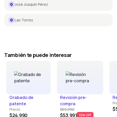
José Joaquín Pérez
Las Torres
También te puede interesar
Grabado de
Revisión pre-
Re
Pr
patente
compra
$
Precio
$59.990
$24.990
$53.991
10% OFF