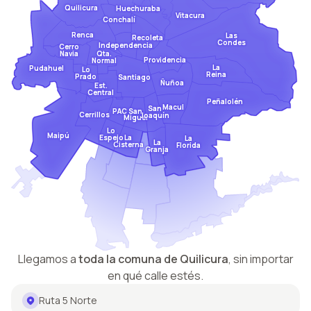
Quilicura
Huechuraba
Vitacura
Conchalí
Renca
Las
Recoleta
Condes
Independencia
Cerro
Qta.
Navia
Providencia
Normal
La
Pudahuel
Lo
Reina
Prado
Santiago
Ñuñoa
Est.
Central
Peñalolén
Macul
San
San
PAC
Cerrillos
Joaquín
Miguel
Lo
Maipú
Espejo
La
La
La
Cisterna
Florida
Granja
Llegamos a
toda la comuna de
Quilicura
,
sin importar
en qué calle estés.
Ruta 5 Norte