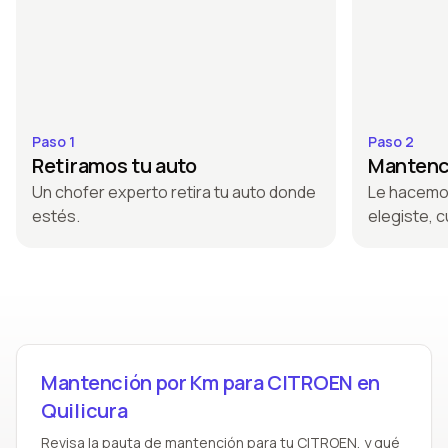
Paso 1
Paso 2
Retiramos tu auto
Mantenci
Un chofer experto retira tu auto donde
Le hacemo
estés.
elegiste, c
Mantención por Km para CITROEN en
Quilicura
Revisa la pauta de mantención para tu CITROEN, y qué