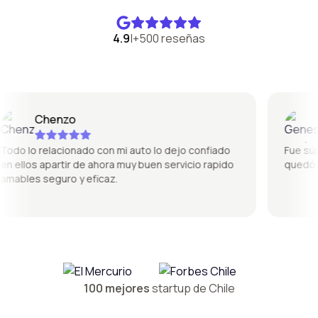
4.9
|
+500 reseñas
Chenzo
Ge
o lo relacionado con mi auto lo dejo confiado
Fue súper 
ellos apartir de ahora muy buen servicio rapido
quedó per
ables seguro y eficaz.
100 mejores
startup de Chile