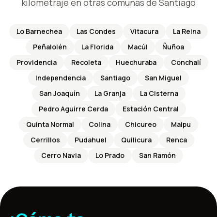
kilometraje en otras comunas de Santiago
Lo Barnechea
Las Condes
Vitacura
La Reina
Peñalolén
La Florida
Macúl
Ñuñoa
Providencia
Recoleta
Huechuraba
Conchalí
Independencia
Santiago
San Miguel
San Joaquín
La Granja
La Cisterna
Pedro Aguirre Cerda
Estación Central
Quinta Normal
Colina
Chicureo
Maipu
Cerrillos
Pudahuel
Quilicura
Renca
Cerro Navia
Lo Prado
San Ramón