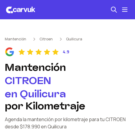
Seguro automotriz
Mantención
Citroen
Quilicura
Mantención kilometraje
4.9
Revisión técnica
Mantención
CITROEN
en
Quilicura
por Kilometraje
Agenda la mantención por kilometraje
para tu CITROEN
desde $178.990
en Quilicura