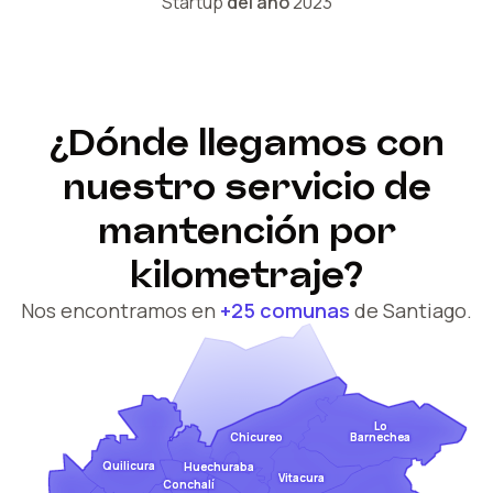
Startup
del año
2023
¿Dónde llegamos con
nuestro servicio de
mantención por
kilometraje?
Nos encontramos en
+25 comunas
de Santiago.
Lo
Barnechea
Chicureo
Quilicura
Huechuraba
Vitacura
Conchalí