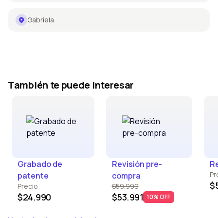
Gabriela
También te puede interesar
Grabado de
Revisión pre-
Re
Pr
patente
compra
$
Precio
$59.990
$24.990
$53.991
10% OFF