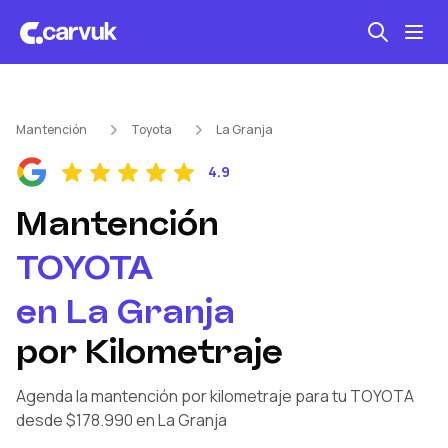
Seguro automotriz
Mantención
Toyota
La Granja
Mantención kilometraje
4.9
Revisión técnica
Mantención
TOYOTA
en
La Granja
por Kilometraje
Agenda la mantención por kilometraje
para tu TOYOTA
desde $178.990
en La Granja