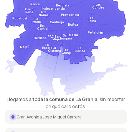
Renca
Las
Recoleta
Condes
Independencia
Cerro
Qta.
Navia
Providencia
Normal
La
Pudahuel
Lo
Reina
Prado
Santiago
Ñuñoa
Est.
Central
Peñalolén
Macul
San
San
PAC
Cerrillos
Joaquín
Miguel
Lo
Maipú
Espejo
La
La
La
Cisterna
Florida
Granja
Llegamos a
toda la comuna de
La Granja
,
sin importar
en qué calle estés.
Gran Avenida José Miguel Carrera