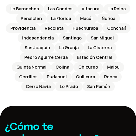
Lo Barnechea
Las Condes
Vitacura
La Reina
Peñalolén
La Florida
Macúl
Ñuñoa
Providencia
Recoleta
Huechuraba
Conchalí
Independencia
Santiago
San Miguel
San Joaquín
La Granja
La Cisterna
Pedro Aguirre Cerda
Estación Central
Quinta Normal
Colina
Chicureo
Maipu
Cerrillos
Pudahuel
Quilicura
Renca
Cerro Navia
Lo Prado
San Ramón
¿Cómo te