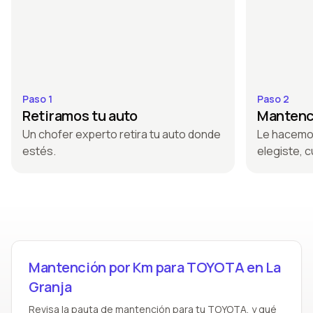
Paso 1
Paso 2
Retiramos tu auto
Mantenci
Un chofer experto retira tu auto donde
Le hacemo
estés.
elegiste, c
Mantención por Km para TOYOTA en La
Granja
Revisa la pauta de mantención para tu TOYOTA, y qué