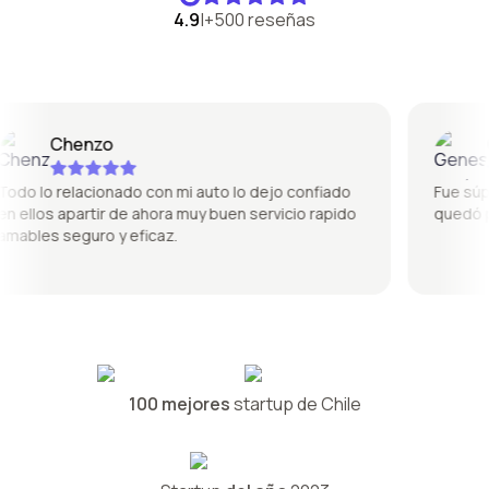
4.9
|
+500 reseñas
Chenzo
Gen
o lo relacionado con mi auto lo dejo confiado
Fue súper b
ellos apartir de ahora muy buen servicio rapido
quedó perf
bles seguro y eficaz.
100 mejores
startup de Chile