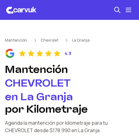
Seguro automotriz
Mantención
Chevrolet
La Granja
Mantención kilometraje
4.9
Revisión técnica
Mantención
CHEVROLET
en
La Granja
por Kilometraje
Agenda la mantención por kilometraje
para tu
CHEVROLET
desde $178.990
en La Granja