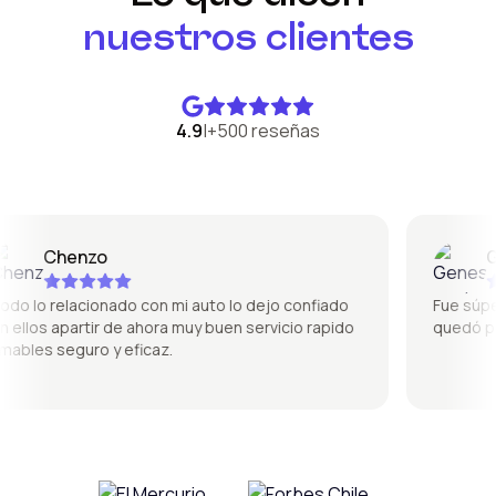
nuestros clientes
4.9
|
+500 reseñas
Chenzo
Gene
lo relacionado con mi auto lo dejo confiado
Fue súper bu
los apartir de ahora muy buen servicio rapido
quedó perfe
es seguro y eficaz.