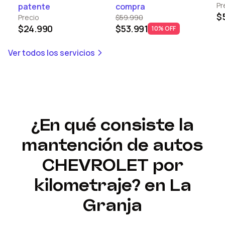
Pr
patente
compra
$
Precio
$59.990
$24.990
$53.991
10% OFF
Ver todos los servicios
¿En qué consiste la
mantención de autos
CHEVROLET
por
kilometraje?
en La
Granja