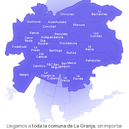
Lo
Barnechea
Chicureo
Quilicura
Huechuraba
Vitacura
Conchalí
Renca
Las
Recoleta
Condes
Independencia
Cerro
Qta.
Navia
Providencia
Normal
La
Pudahuel
Lo
Reina
Prado
Santiago
Ñuñoa
Est.
Central
Peñalolén
Macul
San
San
PAC
Cerrillos
Joaquín
Miguel
Lo
Maipú
Espejo
La
La
La
Cisterna
Florida
Granja
Llegamos a
toda la comuna de
La Granja
,
sin importar