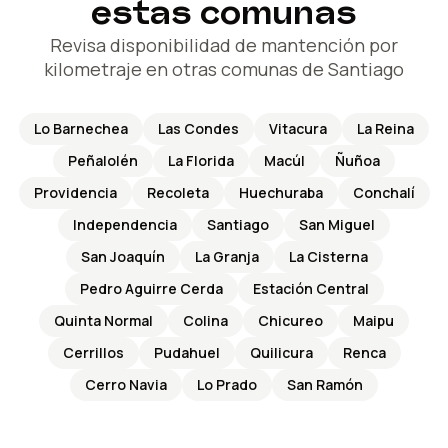
estas comunas
Revisa disponibilidad de mantención por
kilometraje en otras comunas de Santiago
Lo Barnechea
Las Condes
Vitacura
La Reina
Peñalolén
La Florida
Macúl
Ñuñoa
Providencia
Recoleta
Huechuraba
Conchalí
Independencia
Santiago
San Miguel
San Joaquín
La Granja
La Cisterna
Pedro Aguirre Cerda
Estación Central
Quinta Normal
Colina
Chicureo
Maipu
Cerrillos
Pudahuel
Quilicura
Renca
Cerro Navia
Lo Prado
San Ramón