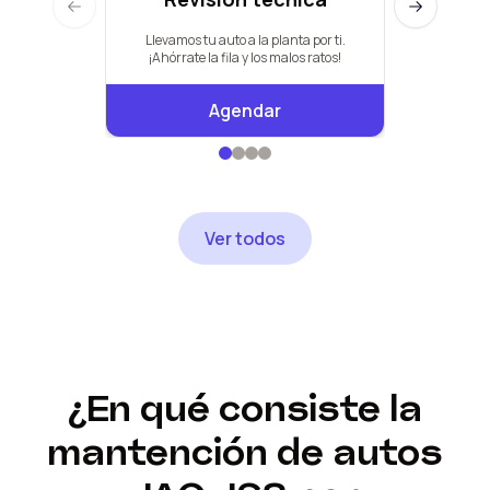
Previous slide
Next slide
Llevamos tu auto a la planta por ti.
Pauta de +
¡Ahórrate la fila y los malos ratos!
Agendar
Ver todos
¿En qué consiste la
mantención de autos