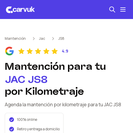
Seguro automotriz
Mantención
Jac
JS8
Mantención kilometraje
4.9
Revisión técnica
Mantención
para tu
JAC
JS8
por Kilometraje
Agenda la mantención por kilometraje
para tu JAC
JS8
100% online
Retiro y entrega a domicilio