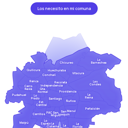
Los necesito en mi comuna
Lo
Barnechea
Chicureo
Quilicura
Huechuraba
Vitacura
Conchalí
Renca
Las
Recoleta
Condes
Independencia
Cerro
Qta.
Navia
Providencia
Normal
La
Pudahuel
Lo
Reina
Prado
Santiago
Ñuñoa
Est.
Central
Peñalolén
Macul
San
San
PAC
Cerrillos
Joaquín
Miguel
Lo
Maipú
Espejo
La
La
La
Cisterna
Florida