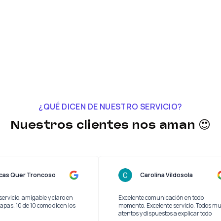
¿QUÉ DICEN DE NUESTRO SERVICIO?
Nuestros clientes nos aman 😍
Lucas Quer Troncoso
Carolina Vildosola
 buen servicio, amigable y claro en
Excelente comunicación en to
as las etapas. 10 de 10 como dicen los
momento. Excelente servicio. 
os
atentos y dispuestos a explicar