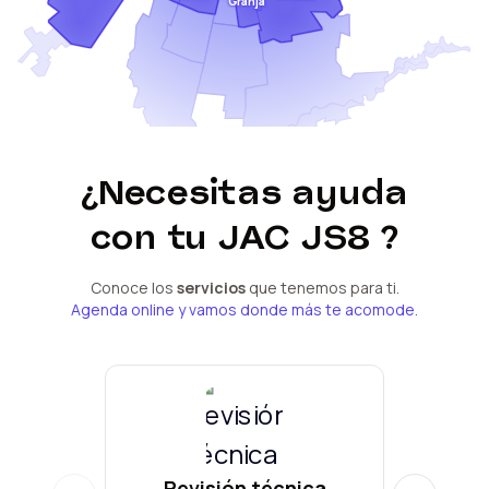
Granja
¿Necesitas ayuda
con tu
JAC JS8
?
Conoce los
servicios
que tenemos para ti.
Agenda online y vamos donde más te acomode.
Revisión técnica
Man