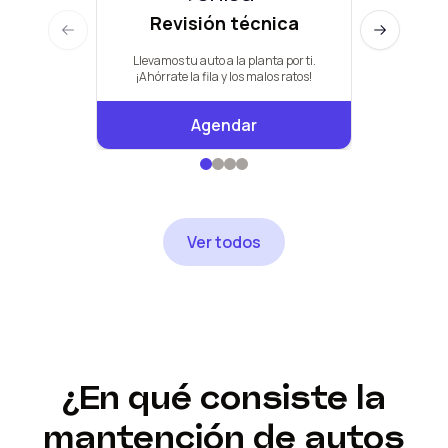
Revisión técnica
Man
Previous slide
Next slide
Llevamos tu auto a la planta por ti.
Pauta de +
¡Ahórrate la fila y los malos ratos!
Agendar
Ver todos
¿En qué consiste la
mantención de autos