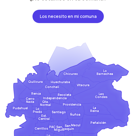
Los necesito en mi comuna
Lo
Barnechea
Chicureo
Quilicura
Huechuraba
Vitacura
Conchalí
Renca
Las
Recoleta
Condes
Independencia
Cerro
Qta.
Navia
Providencia
Normal
La
Pudahuel
Lo
Reina
Prado
Santiago
Ñuñoa
Est.
Central
Peñalolén
Macul
San
San
PAC
Cerrillos
Joaquín
Miguel
Lo