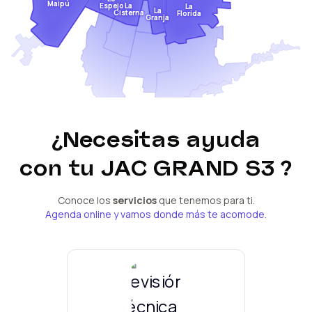
Maipú
Espejo
La
La
La
Cisterna
Florida
Granja
¿Necesitas ayuda
con tu
JAC GRAND S3
?
Conoce los
servicios
que tenemos para ti.
Agenda online y vamos donde más te acomode.