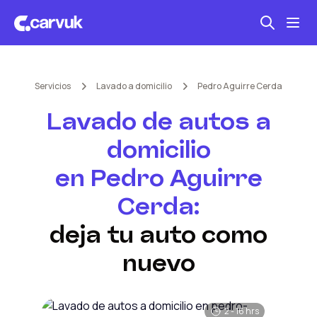
Seguro automotriz
Servicios
Lavado a domicilio
Pedro Aguirre Cerda
Mantención kilometraje
Lavado de autos a
Revisión técnica
domicilio
en
Pedro Aguirre
Cerda
:
deja tu auto como
nuevo
2 - 16 hrs