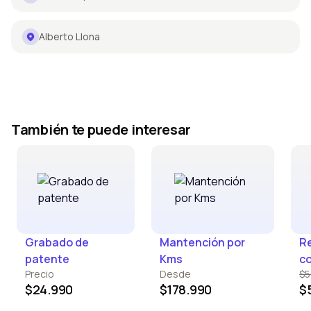
Alberto Llona
También te puede interesar
Grabado de
Mantención por
Re
patente
Kms
c
Precio
Desde
$5
$24.990
$178.990
$