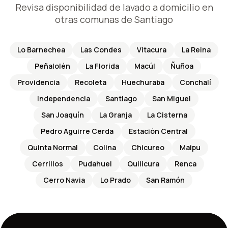
Revisa disponibilidad de lavado a domicilio en
otras comunas de Santiago
Lo Barnechea
Las Condes
Vitacura
La Reina
Peñalolén
La Florida
Macúl
Ñuñoa
Providencia
Recoleta
Huechuraba
Conchalí
Independencia
Santiago
San Miguel
San Joaquín
La Granja
La Cisterna
Pedro Aguirre Cerda
Estación Central
Quinta Normal
Colina
Chicureo
Maipu
Cerrillos
Pudahuel
Quilicura
Renca
Cerro Navia
Lo Prado
San Ramón