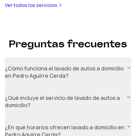
Ver todos los servicios
Preguntas frecuentes
¿Cómo funciona el lavado de autos a domicilio
en Pedro Aguirre Cerda?
Nuestro servicio de lavado de autos a domicilio utiliza
tecnología de lavado en seco, que permite limpiar tu
¿Qué incluye el servicio de lavado de autos a
vehículo sin utilizar agua. Un técnico capacitado acude a
domicilio?
tu ubicación con todos los implementos necesarios y
realiza el lavado completo en aproximadamente 1 hora,
El servicio incluye limpieza exterior completa, carrocería,
dejando tu auto impecable.
vidrios y llantas, limpieza de guardabarros, aspirado
¿En qué horarios ofrecen lavado a domicilio en
interior, limpieza de tablero y consolas, y aplicación de
Pedro Aguirre Cerda?