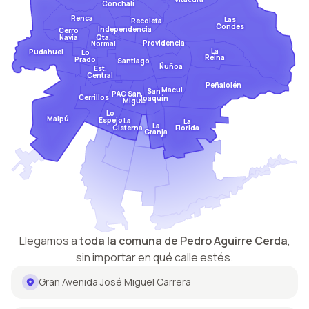
Conchalí
Renca
Las
Recoleta
Condes
Independencia
Cerro
Qta.
Navia
Providencia
Normal
La
Pudahuel
Lo
Reina
Prado
Santiago
Ñuñoa
Est.
Central
Peñalolén
Macul
San
San
PAC
Cerrillos
Joaquín
Miguel
Lo
Maipú
Espejo
La
La
La
Cisterna
Florida
Granja
Llegamos a
toda la comuna de
Pedro Aguirre Cerda
,
sin importar en qué calle estés.
Gran Avenida José Miguel Carrera