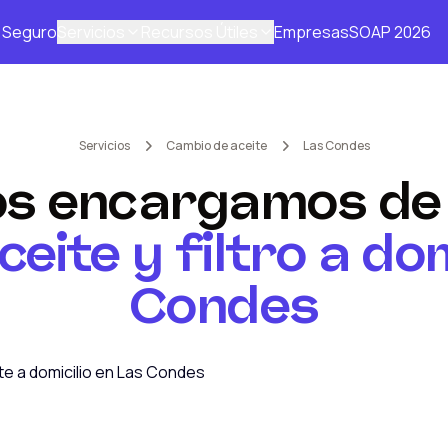
Seguro
Servicios
Recursos Útiles
Empresas
SOAP 2026
Servicios
Cambio de aceite
Las Condes
s encargamos de
eite y filtro a dom
Condes