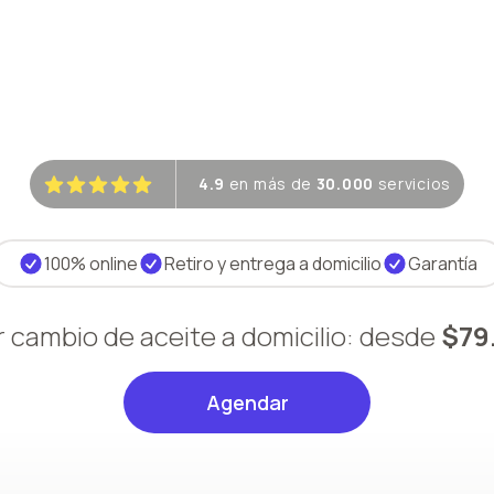
4.9
en más de
30.000
servicios
100% online
Retiro y entrega a domicilio
Garantía
r cambio de aceite a domicilio: desde
$79
Agendar