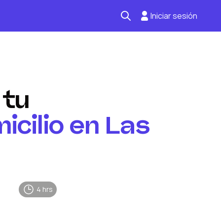
Iniciar sesión
Seguro automotriz
Mantención kilometraje
 tu
Revisión técnica
icilio
en Las
4 hrs