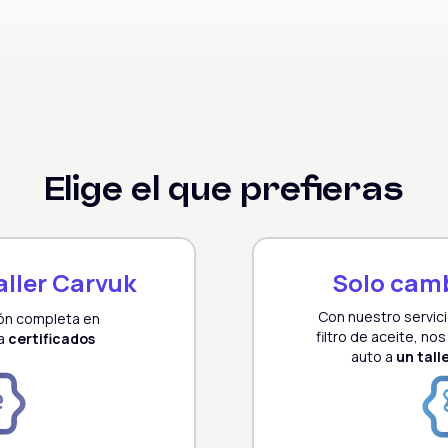
Elige el que prefieras
ller Carvuk
Solo camb
Con nuestro servic
ón completa en
filtro de aceite, no
a
certificados
auto a
un tall