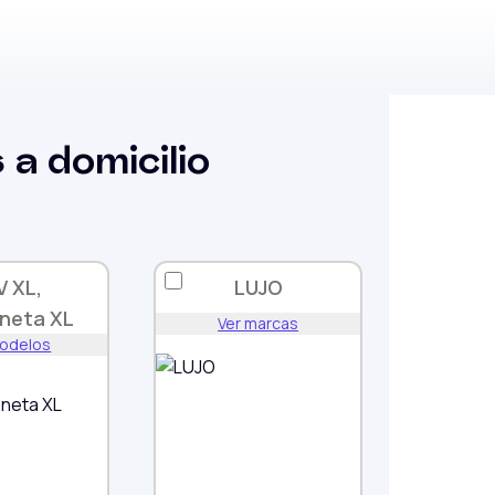
a domicilio
V XL,
LUJO
neta XL
Ver marcas
modelos