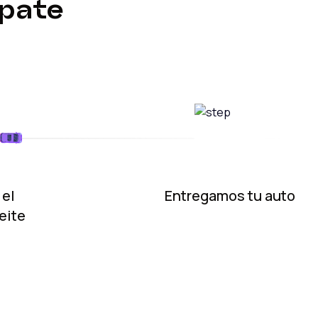
úpate
 el
Entregamos tu auto
eite