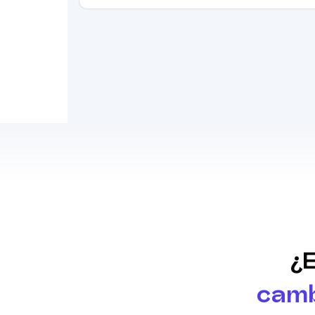
¿E
cambi