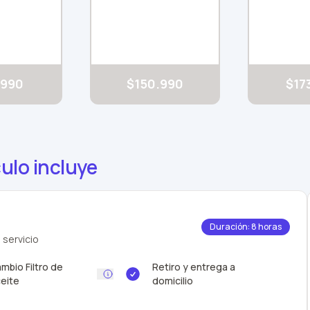
.990
$150.990
$17
ulo incluye
Duración: 8 horas
 servicio
mbio Filtro de
Retiro y entrega a
eite
domicilio