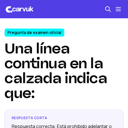
Pregunta de examen oficial
Seguro automotriz
Una línea
Mantención kilometraje
Revisión técnica
continua en la
calzada indica
que:
RESPUESTA CORTA
Respuesta correcta: Está prohibido adelantar o