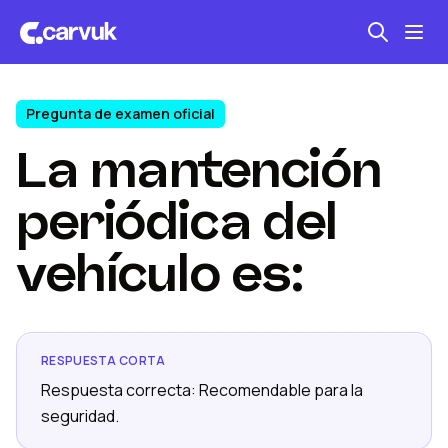
Pregunta de examen oficial
Seguro automotriz
La mantención
Mantención kilometraje
Revisión técnica
periódica del
vehículo es:
RESPUESTA CORTA
Respuesta correcta: Recomendable para la
seguridad.