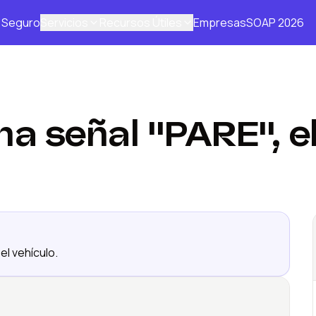
Seguro
Servicios
Recursos Útiles
Empresas
SOAP 2026
na señal "PARE", e
l vehículo.