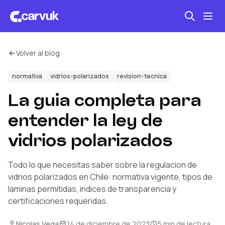
Volver al blog
Seguro automotriz
Mantención kilometraje
normativa
vidrios-polarizados
revision-tecnica
La guia completa para
Revisión técnica
entender la ley de
vidrios polarizados
Todo lo que necesitas saber sobre la regulacion de
vidrios polarizados en Chile: normativa vigente, tipos de
laminas permitidas, indices de transparencia y
certificaciones requeridas.
Nicolas Vega
14 de diciembre de 2023
5
min de lectura