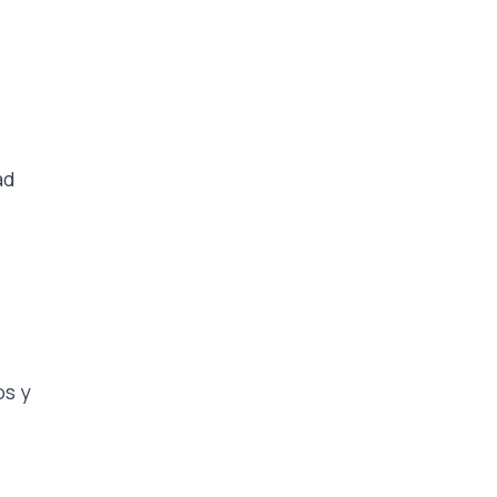
ad
os y