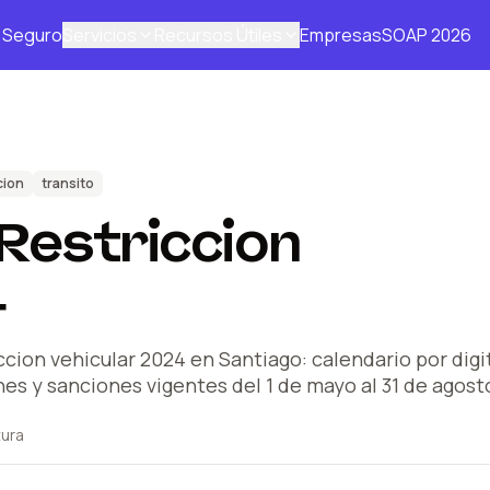
Seguro
Servicios
Recursos Útiles
Empresas
SOAP 2026
cion
transito
Restriccion
4
ccion vehicular 2024 en Santiago: calendario por digi
es y sanciones vigentes del 1 de mayo al 31 de agost
tura