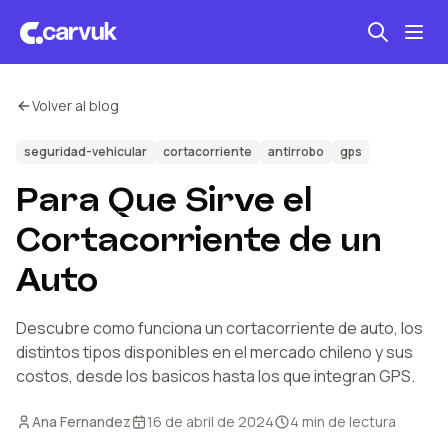
Volver al blog
Seguro automotriz
Mantención kilometraje
seguridad-vehicular
cortacorriente
antirrobo
gps
Para Que Sirve el
Revisión técnica
Cortacorriente de un
Auto
Descubre como funciona un cortacorriente de auto, los
distintos tipos disponibles en el mercado chileno y sus
costos, desde los basicos hasta los que integran GPS.
Ana Fernandez
16 de abril de 2024
4
min de lectura